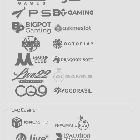
Live Casino