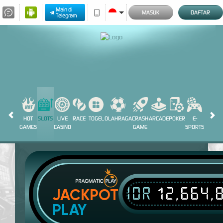
Main di
MASUK
DAFTAR
Telegram
HOT
SLOTS
LIVE
RACE
TOGEL
OLAHRAGA
CRASH
ARCADE
POKER
E-
SABUN
GAMES
CASINO
GAME
SPORTS
AYAM
IDR
12,664,
JACKPOT
PLAY