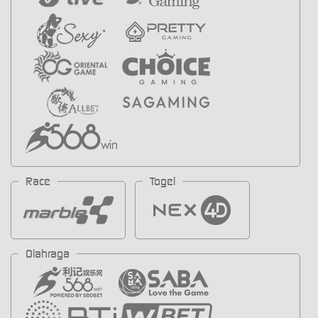
Race
Togel
Olahraga