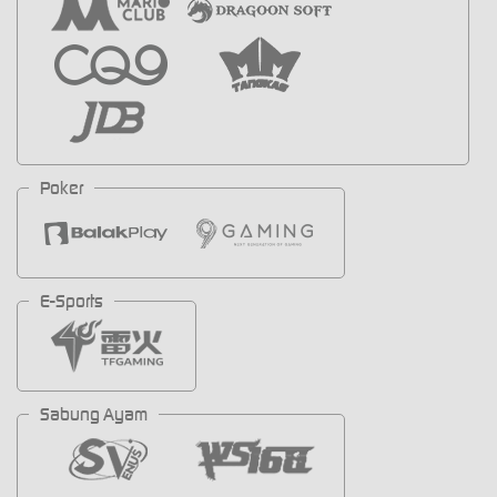
Poker
E-Sports
Sabung Ayam