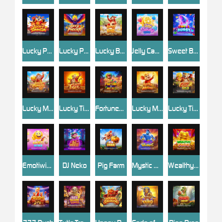
Lucky Panda
Lucky Phoenix
Lucky Bull
Jelly Candy
Sweet Burst
Lucky MonKey
Lucky Tiger
Fortunes of Aztec
Lucky Mouse
Lucky Tiger Gold Ultimate
Emotiwins
DJ Neko
Pig Farm
Mystic Wishes
Wealthy Frog