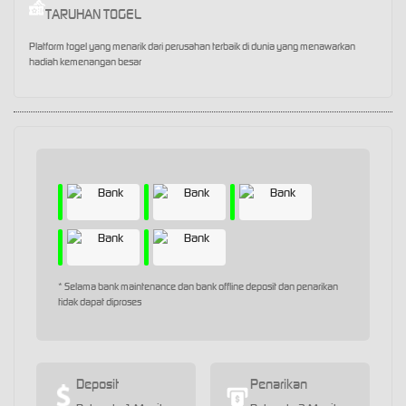
TARUHAN TOGEL
Platform togel yang menarik dari perusahan terbaik di dunia yang menawarkan
hadiah kemenangan besar
* Selama bank maintenance dan bank offline deposit dan penarikan
tidak dapat diproses
Deposit
Penarikan