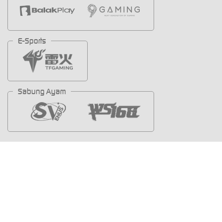
E-Sports
Sabung Ayam