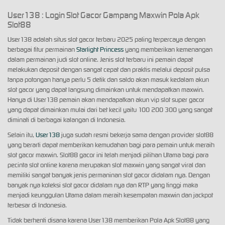
User138 : Login Slot Gacor Gampang Maxwin Pola Apk
Slot88
User138 adalah situs slot gacor terbaru 2025 paling terpercaya dengan
berbagai fitur permainan
Starlight Princess
yang memberikan kemenangan
dalam permainan judi slot online. Jenis slot terbaru ini pemain dapat
melakukan deposit dengan sangat cepat dan praktis melalui deposit pulsa
tanpa potongan hanya perlu 5 detik dan saldo akan masuk kedalam akun
slot gacor yang dapat langsung dimainkan untuk mendapatkan maxwin.
Hanya di User138 pemain akan mendapatkan akun vip slot super gacor
yang dapat dimainkan mulai dari bet kecil yaitu 100 200 300 yang sangat
diminati di berbagai kalangan di Indonesia.
Selain itu,
User138
juga sudah resmi bekerja sama dengan provider slot88
yang berarti dapat memberikan kemudahan bagi para pemain untuk meraih
slot gacor maxwin. Slot88 gacor ini telah menjadi pilihan Utama bagi para
pecinta slot online karena merupakan slot maxwin yang sangat viral dan
memiliki sangat banyak jenis permaninan slot gacor didalam nya. Dengan
banyak nya koleksi slot gacor didalam nya dan RTP yang tinggi maka
menjadi keunggulan Utama dalam meraih kesempatan maxwin dan jackpot
terbesar di Indonesia.
Tidak berhenti disana karena User138 memberikan Pola Apk Slot88 yang