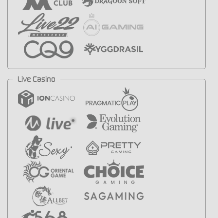
Live Casino