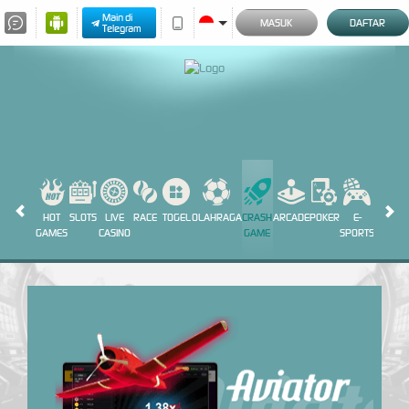
Main di
MASUK
DAFTAR
Telegram
HOT
SLOTS
LIVE
RACE
TOGEL
OLAHRAGA
CRASH
ARCADE
POKER
E-
SABUN
GAMES
CASINO
GAME
SPORTS
AYAM