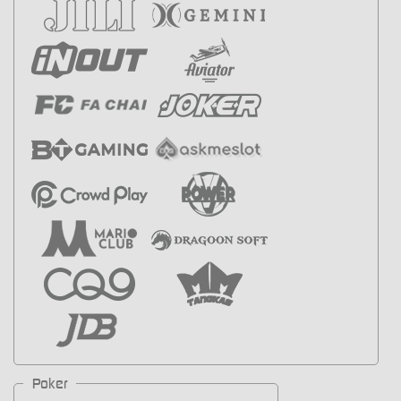
Poker