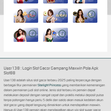
i
i
i
i
i
User138 : Login Slot Gacor Gampang Maxwin Pola Apk
Slot88
User138 adalah situs slot gacor terbaru 2025 paling terpercaya dengan
berbagai fitur permainan
Starlight Princess
yang memberikan kemenangan
dalam permainan judi slot online. Jenis slot terbaru ini pemain dapat
melakukan deposit dengan sangat cepat dan praktis melalui deposit pulsa
tanpa potongan hanya perlu 5 detik dan saldo akan masuk kedalam akun
slot gacor yang dapat langsung dimainkan untuk mendapatkan maxwin.
Hanya di User138 pemain akan mendapatkan akun vip slot super gacor