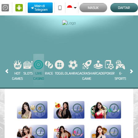
Main di
MASUK
DAFTAR
Telegram
HOT
SLOTS
LIVE
RACE
TOGEL
OLAHRAGA
CRASH
ARCADE
POKER
E-
SABUN
GAMES
CASINO
GAME
SPORTS
AYAM
i
i
i
i
i
i