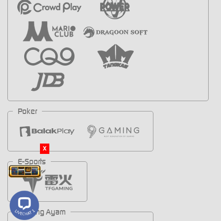
Poker
X
E-Sports
Sabung Ayam