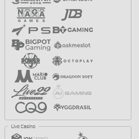
Live Casino