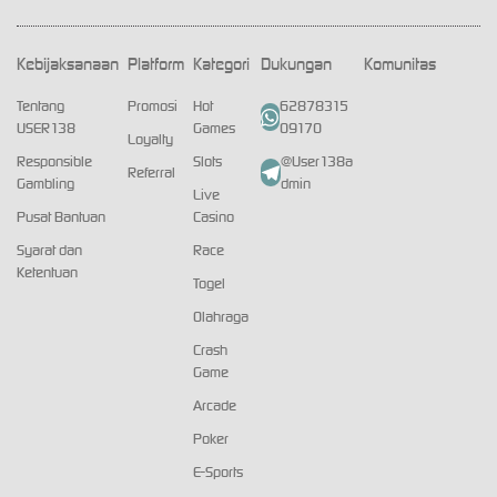
Kebijaksanaan
Platform
Kategori
Dukungan
Komunitas
Tentang
Promosi
Hot
62878315
USER138
Games
09170
Loyalty
Responsible
Slots
@User138a
Referral
Gambling
dmin
Live
Pusat Bantuan
Casino
Syarat dan
Race
Ketentuan
Togel
Olahraga
Crash
Game
Arcade
Poker
E-Sports