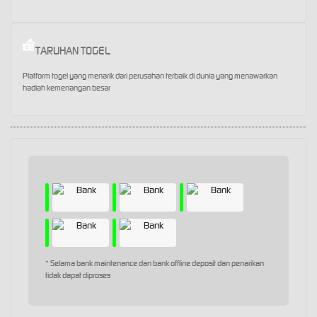
TARUHAN TOGEL
Platform togel yang menarik dari perusahan terbaik di dunia yang menawarkan
hadiah kemenangan besar
* Selama bank maintenance dan bank offline deposit dan penarikan
tidak dapat diproses