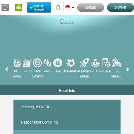
Main di
MASUK
DAFTAR
Telegram
HOT
SLOTS
LIVE
RACE
TOGEL
OLAHRAGA
CRASH
ARCADE
POKER
E-
SABUN
GAMES
CASINO
GAME
SPORTS
AYAM
Pusat Info
Tentang USER138
Responsible Gambling