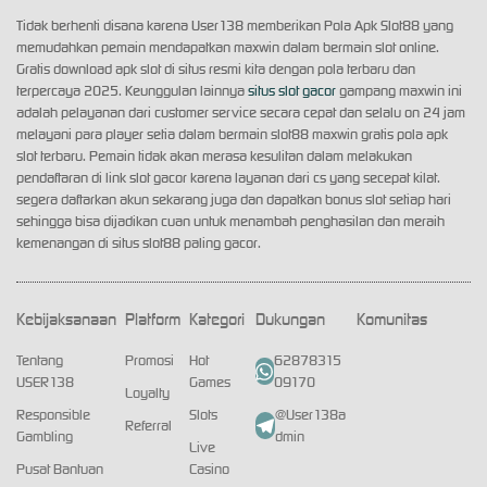
Tidak berhenti disana karena User138 memberikan Pola Apk Slot88 yang
memudahkan pemain mendapatkan maxwin dalam bermain slot online.
Gratis download apk slot di situs resmi kita dengan pola terbaru dan
terpercaya 2025. Keunggulan lainnya
situs slot gacor
gampang maxwin ini
adalah pelayanan dari customer service secara cepat dan selalu on 24 jam
melayani para player setia dalam bermain slot88 maxwin gratis pola apk
slot terbaru. Pemain tidak akan merasa kesulitan dalam melakukan
pendaftaran di link slot gacor karena layanan dari cs yang secepat kilat.
segera daftarkan akun sekarang juga dan dapatkan bonus slot setiap hari
sehingga bisa dijadikan cuan untuk menambah penghasilan dan meraih
kemenangan di situs slot88 paling gacor.
Kebijaksanaan
Platform
Kategori
Dukungan
Komunitas
Tentang
Promosi
Hot
62878315
USER138
Games
09170
Loyalty
Responsible
Slots
@User138a
Referral
Gambling
dmin
Live
Pusat Bantuan
Casino