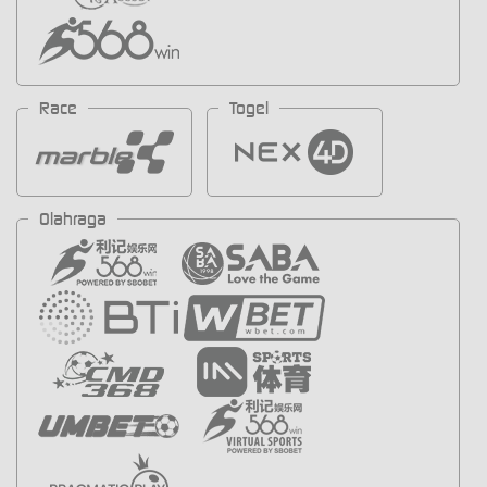
Race
Togel
Olahraga