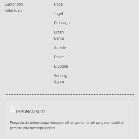
Syarat dan
Race
Ketentuan
Togel
Olahraga
Crash
Game
Arcade
Poker
E-Sports
Sabung
Ayam
TARUHAN SLOT
Penyedia slot online dengan beragam pilihan game menarik yang memudahkan
pemain untuk mencapai jackpot